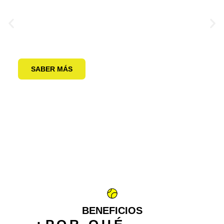
El programa de pretenis mejora la
psicomotricidad de los niños mediante un
método divertido y orientado a la competición.
SABER MÁS
BENEFICIOS