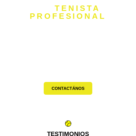
CONVIERTETE EN
UN
TENISTA
PROFESIONAL
Da el primer paso hacia tu carrera como
tenista con nuestro programa de formación
especializado. Con el apoyo de
entrenadores profesionales y un entorno de
alto rendimiento, tendrás las herramientas
necesarias para convertir tus sueños en
realidad.
CONTACTÁNOS
TESTIMONIOS